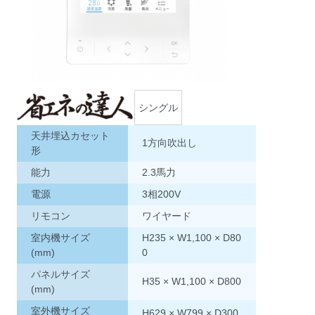
シングル
天井埋込カセット
1方向吹出し
形
能力
2.3馬力
電源
3相200V
リモコン
ワイヤード
室内機サイズ
H235 × W1,100 × D80
(mm)
0
パネルサイズ
H35 × W1,100 × D800
(mm)
室外機サイズ
H629 × W799 × D300