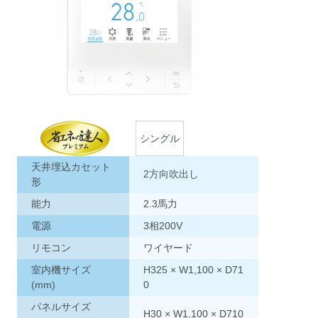
シングル
天井埋込カセット
2方向吹出し
形
能力
2.3馬力
電源
3相200V
リモコン
ワイヤード
室内機サイズ
H325 × W1,100 × D71
(mm)
0
パネルサイズ
H30 × W1,100 × D710