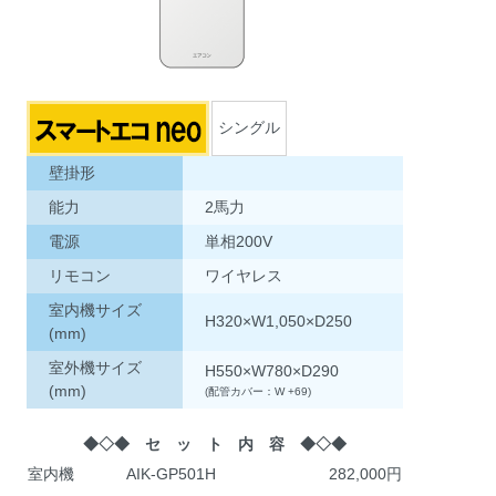
シングル
壁掛形
能力
2馬力
電源
単相200V
リモコン
ワイヤレス
室内機サイズ
H320×W1,050×D250
(mm)
室外機サイズ
H550×W780×D290
(mm)
(配管カバー：W +69)
◆◇◆ セ ッ ト 内 容 ◆◇◆
室内機
AIK-GP501H
282,000