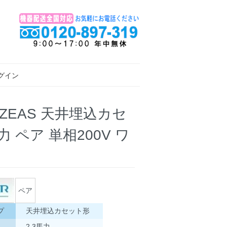
グイン
R ZEAS 天井埋込カセ
 ペア 単相200V ワ
ペア
プ
天井埋込カセット形
2.3馬力