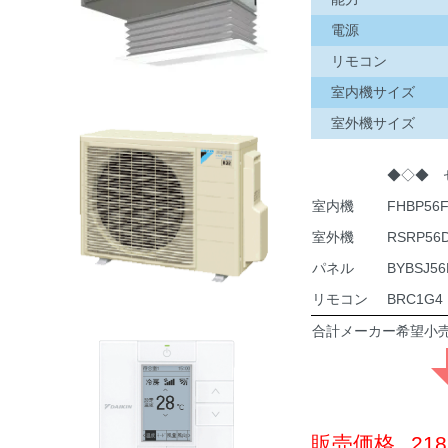
電源
リモコン
室内機サイズ
室外機サイズ
◆◇◆ 
室内機
FHBP56
室外機
RSRP56
パネル
BYBSJ56
リモコン
BRC1G4
合計メーカー希望小
販売価格
21