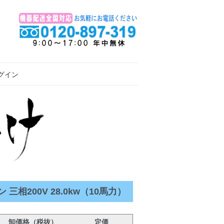
グイン
相200V 28.0kw（10馬力）
卸価格（税抜）
定価