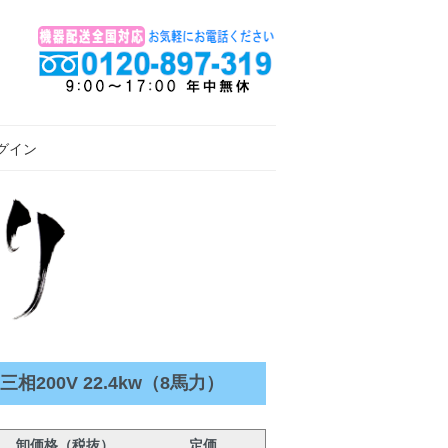
グイン
200V 22.4kw（8馬力）
卸価格（税抜）
定価