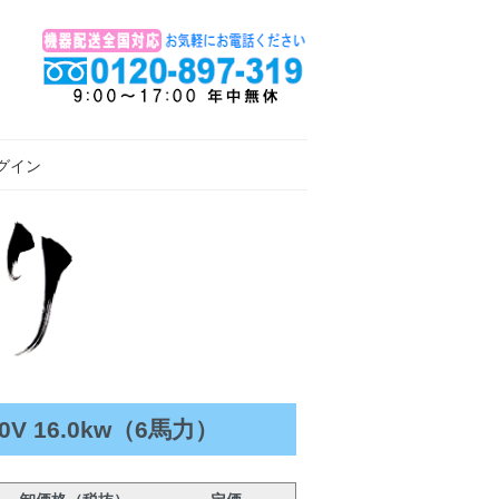
グイン
 16.0kw（6馬力）